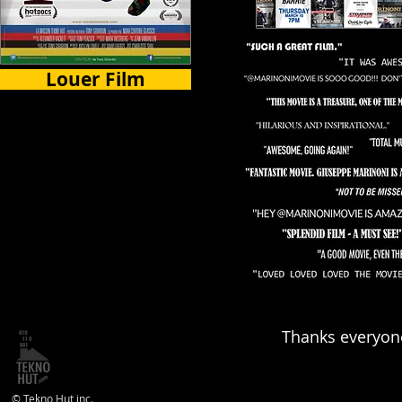
Louer Film
Certains Pays
Thanks everyone
© Tekno Hut inc.