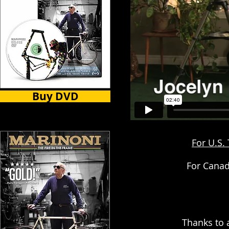
Buy DVD
For U.S.
For Canad
Thanks to 